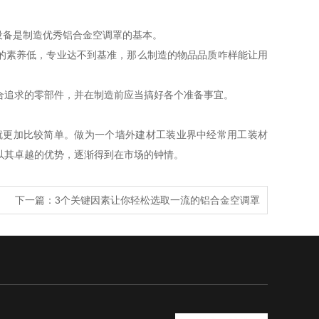
设备是制造优秀铝合金空调罩的基本。
工的素养低，专业达不到基准，那么制造的物品品质咋样能让用
合追求的零部件，并在制造前应当搞好各个准备事宜。
就更加比较简单。做为一个墙外建材工装业界中经常用工装材
以其卓越的优势，逐渐得到在市场的钟情。
下一篇：
3个关键因素让你轻松选取一流的铝合金空调罩