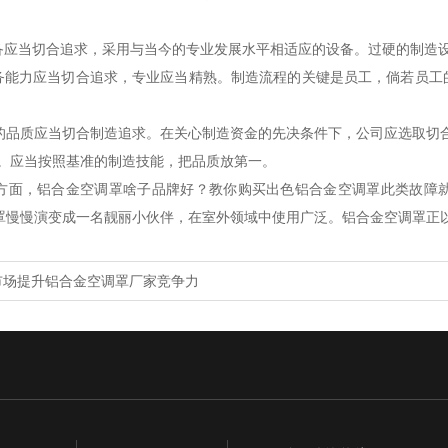
设备应当切合追求，采用与当今的专业发展水平相适应的设备。过硬的制造
服务能力应当切合追求，专业应当精熟。制造流程的关键是员工，倘若员
的品质应当切合制造追求。在关心制造资金的先决条件下，公司应选取切
料。应当按照基准的制造技能，把品质放第一。
方面，铝合金空调罩啥子品牌好？教你购买出色铝合金空调罩此类故障
罩慢慢演变成一名靓丽小伙伴，在室外领域中使用广泛。铝合金空调罩正
市场提升铝合金空调罩厂家竞争力