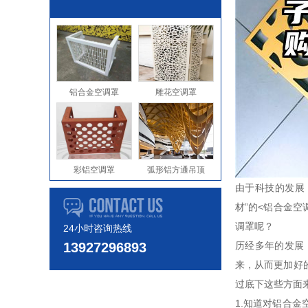
铝合金空调罩
雕花空调罩
彩铝空调罩
弧形铝方通吊顶
由于科技的发展
材”的<铝合金
调罩呢？
24小时咨询热线
13927296893
历经多年的发展
来，从而更加好
过底下这些方面
1.知道对铝合