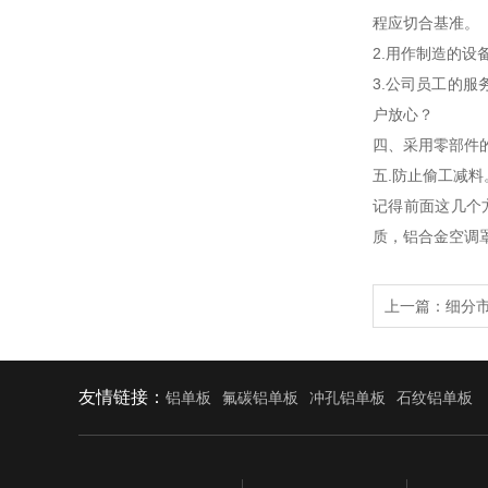
程应切合基准。
2.用作制造的
3.公司员工的
户放心？
四、采用零部件
五.防止偷工减
记得前面这几个
质，铝合金空调
上一篇：
细分
友情链接：
铝单板
氟碳铝单板
冲孔铝单板
石纹铝单板