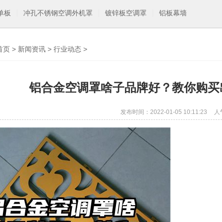
单板
冲孔不锈钢空调外机罩
镀锌板空调罩
铝板幕墙
首页
>
新闻资讯
>
行业动态
>
铝合金空调罩啥子品牌好？教你购买
发布时间：2022-01-05 10:11:23
人