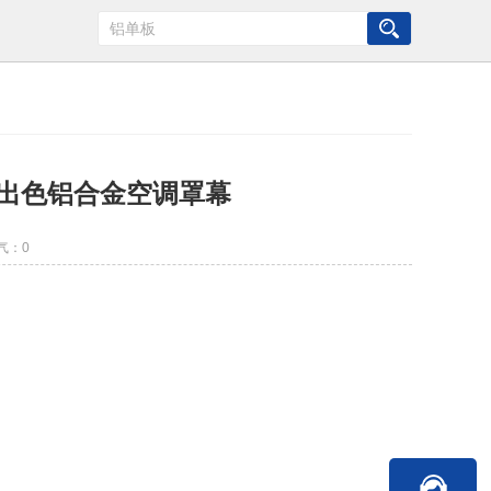
出色铝合金空调罩幕
气：
0