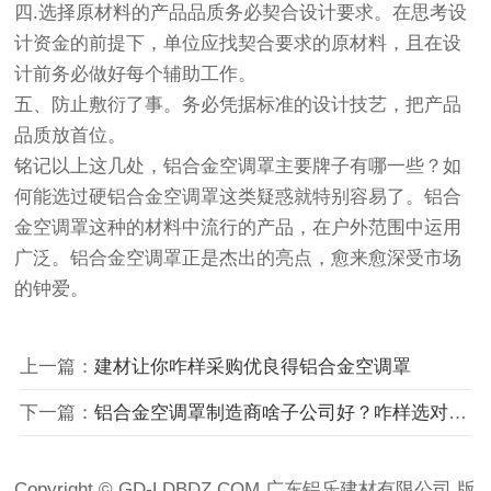
四.选择原材料的产品品质务必契合设计要求。在思考设
计资金的前提下，单位应找契合要求的原材料，且在设
计前务必做好每个辅助工作。
五、防止敷衍了事。务必凭据标准的设计技艺，把产品
品质放首位。
铭记以上这几处，铝合金空调罩主要牌子有哪一些？如
何能选过硬铝合金空调罩这类疑惑就特别容易了。铝合
金空调罩这种的材料中流行的产品，在户外范围中运用
广泛。铝合金空调罩正是杰出的亮点，愈来愈深受市场
的钟爱。
上一篇：
建材让你咋样采购优良得铝合金空调罩
下一篇：
铝合金空调罩制造商啥子公司好？咋样选对过硬铝合金空调罩
Copyright © GD-LDBDZ.COM 广东铝乐建材有限公司 版