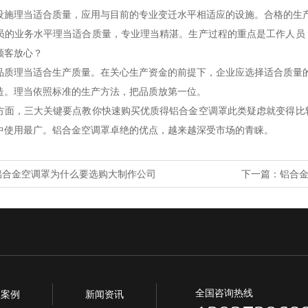
设施理当适合质量，应用与目前的专业变迁水平相适应的设施。合格的生
员的业务水平理当适合质量，专业理当精湛。生产过程的重点是工作人员
顾客放心？
品质理当适合生产质量。在关心生产资金的前提下，企业应选择适合质量
造。理当依照标准的生产方法，把品质放第一位。
方面，三大关键要点教你快速购买优质得铝合金空调罩此类疑虑就变得比
中使用最广。铝合金空调罩卓绝的优点，越来越深受市场的青睐。
铝合金空调罩为什么要选购大制作公司
下一篇：
铝合
全国咨询热线
程案例
新闻资讯