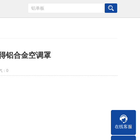
得铝合金空调罩
气：
0
在线客服