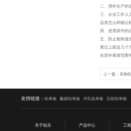
二、用作生产的
三、企业工作人
品质怎么样能让
四、使用原件的
五、防止粗制滥
紧记上面这几个
在室外幕墙范围
上一篇：
采购
友情链接：
铝单板
氟碳铝单板
冲孔铝单板
石纹铝单板
关于铝乐
产品中心
工