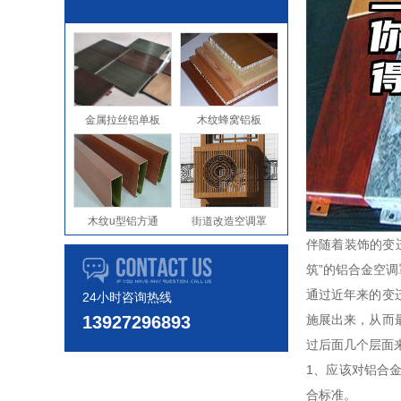
金属拉丝铝单板
木纹蜂窝铝板
木纹u型铝方通
街道改造空调罩
伴随着装饰的变
筑”的铝合金空
通过近年来的变
24小时咨询热线
13927296893
施展出来，从而
过后面几个层面
1、应该对铝合
合标准。