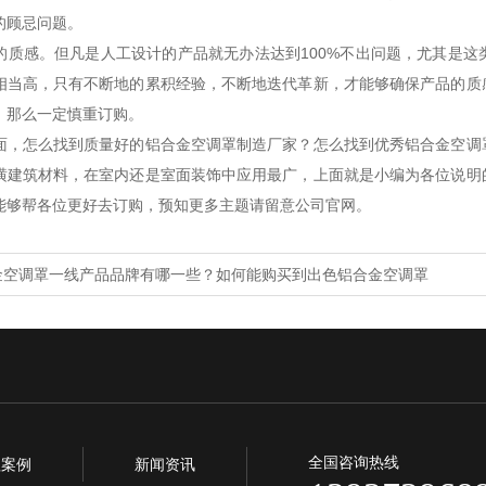
的顾忌问题。
的质感。但凡是人工设计的产品就无办法达到100%不出问题，尤其是
相当高，只有不断地的累积经验，不断地迭代革新，才能够确保产品的质
，那么一定慎重订购。
面，怎么找到质量好的铝合金空调罩制造厂家？怎么找到优秀铝合金空调
潢建筑材料，在室内还是室面装饰中应用最广，上面就是小编为各位说明
能够帮各位更好去订购，预知更多主题请留意公司官网。
金空调罩一线产品品牌有哪一些？如何能购买到出色铝合金空调罩
全国咨询热线
程案例
新闻资讯