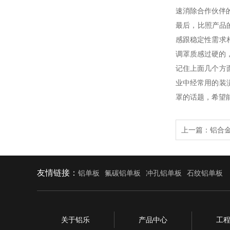
速消除合作伙伴
最后，比照产品
感跟稳定性需求
调罩质感过硬的
记住上面几个方
业中经常用的装
罩的话题，希望
上一篇：
铝合
友情链接：
铝单板
氟碳铝单板
冲孔铝单板
石纹铝单板
关于铝乐
产品中心
工