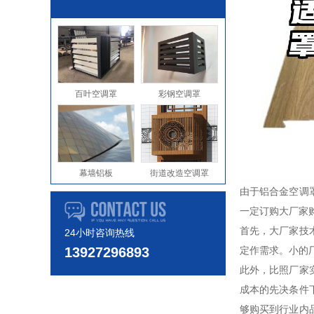
百叶空调罩
彩钢空调罩
幕墙铝板
街道改造空调罩
由于铝合金空调
一定订购大厂家
首先，大厂家技
24小时咨询热线
13927296893
定作需求。小的
此外，比照厂家
成本的先决条件
够购买到行业内