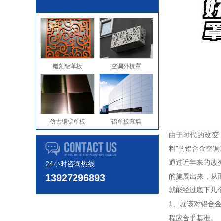
雕刻铝单板
空调外机罩
仿古铜铝单板
铝单板幕墙
由于时代的改变
料”的铝合金空
通过近年来的改
24小时咨询热线
13927296893
的施展出来，从
就能经过底下几
1、就该对铝合
程应合乎基准。