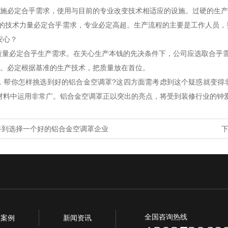
设施必定合乎需求，使用与目前的专业改变技术相适应的设施。过硬的生
员的技术力量必定合乎需求，专业必定高超。生产流程的主要是工作人员
安心？
的质量必定合乎生产需求。在关心生产本钱的先决条件下，公司应选取合乎
料。必定根据基准的生产技术，把质量放在首位。
，帮你怎样挑选到好的铝合金空调罩?这四方面需考虑到这个疑惑就变得
材料中运用非常广。铝合金空调罩正以突出的亮点，将受到装修行业的钟
寻到选择一个好的铝合金空调罩企业
全国咨询热线
程案例
新闻资讯