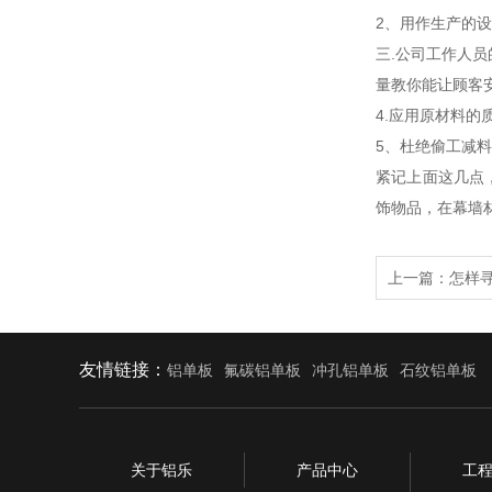
2、用作生产的
三.公司工作人
量教你能让顾客
4.应用原材料
5、杜绝偷工减
紧记上面这几点
饰物品，在幕墙
上一篇：
怎样
友情链接：
铝单板
氟碳铝单板
冲孔铝单板
石纹铝单板
关于铝乐
产品中心
工