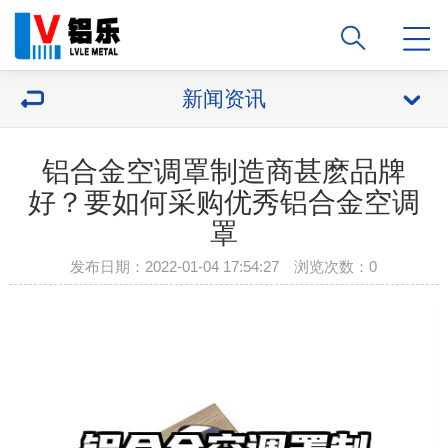
新闻资讯
铝合金空调罩制造商甚麽品牌
好？要如何采购优秀铝合金空调
罩
发布日期：2022-01-04 17:54:27 浏览次数：
0