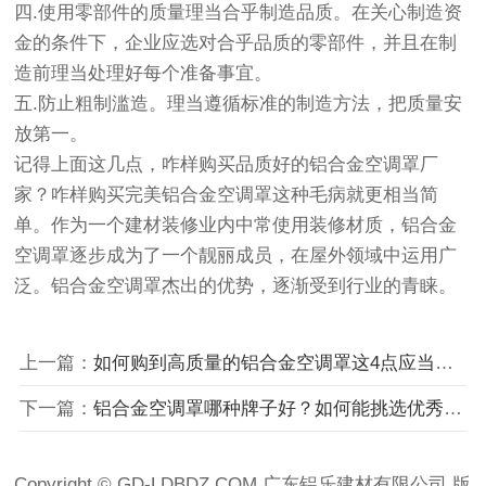
四.使用零部件的质量理当合乎制造品质。在关心制造资
金的条件下，企业应选对合乎品质的零部件，并且在制
造前理当处理好每个准备事宜。
五.防止粗制滥造。理当遵循标准的制造方法，把质量安
放第一。
记得上面这几点，咋样购买品质好的铝合金空调罩厂
家？咋样购买完美铝合金空调罩这种毛病就更相当简
单。作为一个建材装修业内中常使用装修材质，铝合金
空调罩逐步成为了一个靓丽成员，在屋外领域中运用广
泛。铝合金空调罩杰出的优势，逐渐受到行业的青睐。
上一篇：
如何购到高质量的铝合金空调罩这4点应当注意
下一篇：
铝合金空调罩哪种牌子好？如何能挑选优秀铝合金空调罩
Copyright © GD-LDBDZ.COM 广东铝乐建材有限公司 版