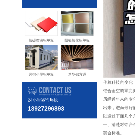
氟碳喷涂铝单板
阳极氧化铝单板
民宿小屋铝单板
造型铝方通
伴着科技的变化
铝合金空调罩完
历经近年来的变
24小时咨询热线
13927296893
出来，进而最好
以通过下面几个
一、清楚对铝合
契合标准。