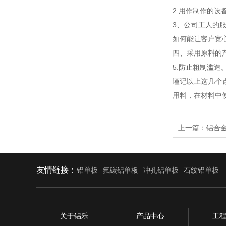
2.用作制作的
3、公司工人的
如何能让客户宽
四、采用原料的
5.防止粗制滥
谨记以上这几个
用料，在材料中
上一篇：
铝合
友情链接：
铝单板
氟碳铝单板
冲孔铝单板
石纹铝单板
关于铝乐
产品中心
工